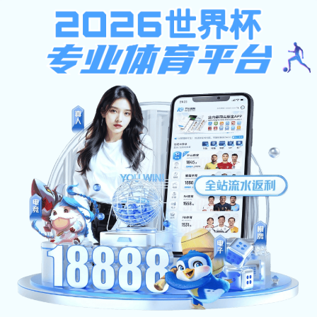
注册入口
立即下载 mk国际体育 App
集实时比分、深度分析、社群互动于一体，mk体育·(国际)官
方网站-mksport用户专属的全场景赛事体验入口。
App Store 下载
Google Play 获取
极速比分
数据洞察
互动社区