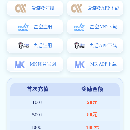
我们不仅构建防线，更不断优化每一个安全细节
mk国际体育 · 应用版本更新日志