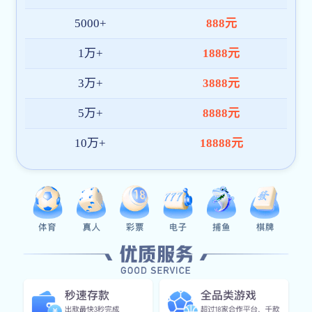
每一次更新，都是为提供更高效、更沉浸式的赛事体验而前
行。
2023年12月20日 · App v5.4.0
世界杯期间数据展示全面提速
升级数据缓存方案，应对多场赛事同时加载时的性能压
力。
对球员动态与进球动画进行了流畅度优化，适配主流网
络环境。
新增“精彩回看”模块，重点赛事集锦支持一键快速回
放。
2023年11月2日 · App v5.3.6
电竞赛事专属页上线，强化交互体验
增设“战队动态”区块，涵盖近期赛程与战力变化。