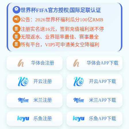
数据安全 全方位防护
在mk国际体育平台，数据防护不仅是底层机制，更是平
台运营的基本责任。我们从用户访问到操作全流程建立
安全通道，有效防范多类潜在风险。
多重加密策略，防止数据泄露
AI 风控引擎，监测账户异常行为
mk体育·(国际)官方网站-mksport支持跨设备安全同
步，增强访问防护