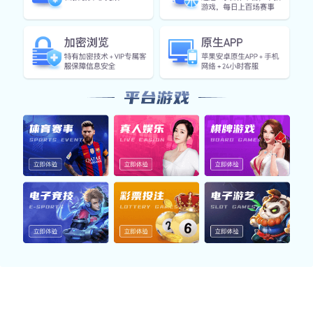
练自己的防守技巧，从而在场上更加游刃有余。
综上所述，通过不断加强自身防守能力，安芬尼·西蒙
斯不仅提高了个人竞技状态，同时也为整个团队注入
了新的活力，使得球队在战术执行时更加灵活多变。
这种积极向上的变化是他不懈奋斗精神的重要体现。
2、训练中的坚定决心
为了提升自己的防守技术，安芬尼·西蒙斯投入了大量
时间和精力于训练之中。他深知成功不会轻易到来，
每一次投篮和每一次对抗都是他追求卓越的一部分。
在日常训练中，他坚持进行针对性的体能和技巧训
练，以增强身体素质和反应速度，提高自己在场上的
适应能力。