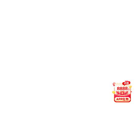
整个团队受益匪浅。
4、个人奋斗与团队支持结合
尽管安芬尼·西蒙斯凭借自己的努力取得了一定成绩，
但这并不是他一个人的功劳，而是团队共同合作及支
持所致。他所在球队内部氛围融洽，每个成员都彼此
鼓励，共同进步。在这样的环境下，每个球员都能感
受到来自队友间强烈的信任感与归属感，这促使他们
更加愿意相互协作，共同面对挑战。
与此同时，在这个以团队合作为核心理念的大环境
中，每位球员都会经历个人奋斗与集体荣誉之间平衡
的问题。通过学习如何将个人目标与团队目标结合起
来，安芬尼逐渐明白只有把自己融入到整体战略之
中，才能发挥最大效用。这种思维转变使得他的比赛