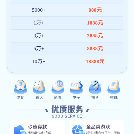
1、提升防守能力的重要性
安芬尼·西蒙斯作为一名年轻球员，其防守技术的提升
对于球队整体表现至关重要。在现代篮球中，单靠进
攻无法赢得比赛，优秀的防守同样能够决定胜负。因
此，加强个人防守能力不仅能够提高自身竞争力，也
能为球队创造更多获胜机会。特别是在关键比赛中，
良好的防守往往能够扭转局势，为球队争取宝贵分
数。
此外，在竞争激烈的联盟环境中，各支球队都在不断
寻找具备全面技能的球员。安芬尼·西蒙斯意识到，仅
有出色的进攻技能是不够的，只有将自己的防守水平
提升到一个更高的层次才能站稳脚跟，实现自我价
值。这种意识促使他在训练过程中加倍努力，不断磨