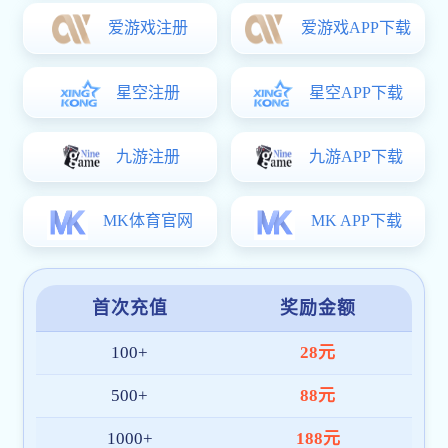
典瞬间
本文将围绕“卢卡斯再创辉煌 第三次捧起大耳朵杯的
经典瞬间”进行详细阐述。文章首先简要回顾卢卡斯的
足球生涯，特别是他在各大赛场上的表现和成就，然
后重点分析他第三次获得欧冠冠军的重大意义。接
着，我们将从卢卡斯在比赛中的关键表现、团队配合
的重要性、他的领导能力以及球迷反响这四个方面来
深入探讨这一历史时刻，展示卢卡斯如何带领球队再
次登顶巅峰。最后，文章将总结卢卡斯的成就对其个
人职业生涯及足球界的深远影响。
1、卢卡斯辉煌生涯回顾