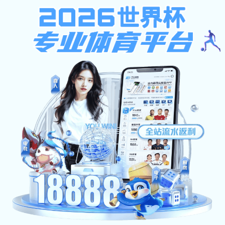
注册入口
mk国际体育
—— 比赛