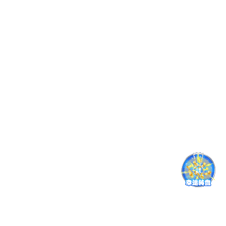
了全队士气，也为后续比赛奠定了良好的基础，使得
球队能够掌控主动权。
值得一提的是，在比赛临近结束之际，面对对手疯狂
反扑，卢卡斯展现出的冷静与果敢也是令人印象深
刻。他通过精准传球与默契配合，不仅帮助球队稳住
局势，还创造出了更多进攻机会，使得整个团队都处
于最佳状态。这种关键时刻挺身而出的精神正是优秀
运动员所应该具备的重要素质。
3、团队合作的重要性
足球是一项团队运动，而成功往往离不开每位队员之
间默契无间的配合。在本届欧冠决赛中，卢卡斯深知
团队协作的重要性，因此他始终保持与队友之间良好
的沟通与互动。在多个进攻回合中，他巧妙地调动其