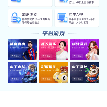
实际行动证明自己的实力。在过去数年的征战中，他
不仅仅是一个得分手，更成为了球队战术体系中不可
或缺的一部分。这些经历为他最终再度捧起“大耳朵
杯”奠定了坚实基础。
2、关键时刻的精彩表现
在本届欧冠决赛中，卢卡斯凭借卓越技艺和敏锐的比
赛嗅觉，多次在关键时刻做出决定性贡献。他不仅参
与进攻，还积极回防，为球队稳定后防线。这样的全
能表现使得他获得了媒体与专家们的一致好评，被认
为是当晚最闪耀的明星之一。
此外，卢卡斯在比赛中的一记关键进球更是让全场观
众沸腾。当时，在对方严密防守下，他冷静地抓住机
会，以一脚精准射门撕开了僵局。这一进球不仅提升