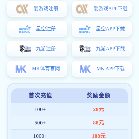
罚球让人无奈
在最近的一场NBA比赛中，金州勇士队的明星球员凯
文·杜兰特因对裁判拖延发出不满，直言“能否开始罚
球让人无奈”，引发了广泛关注。这一事件不仅反映了
杜兰特与裁判之间的互动，也反映了他作为球员对于
比赛节奏和裁判判罚的敏感性。本文将从杜兰特的不
满情绪、影响比赛节奏、对球队表现的影响以及球迷
的反应四个方面进行深入阐述，以期全面解读这一事
件背后的深意。
1、杜兰特的不满情绪