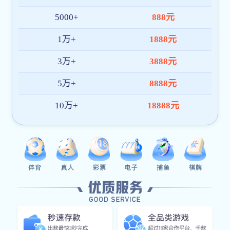
在比赛中，杜兰特由于多次遭遇犯规而获得罚球机
会，但裁判却因为各种原因拖延罚球的时间，这让他
倍感沮丧。他不仅是在场上表现出来的不满，更是在
赛后接受采访时直接表达了自己的观点，认为这种拖
延行为影响了比赛的流畅性。作为一名职业运动员，
他希望能够在最短时间内完成罚球，尽快回归到比赛
状态。
杜兰特提到，这种情况并非第一次出现，而是屡见不
鲜。他表示，每当自己准备好要罚球时，却总是被迫
等待，这样不仅打断了他的心理准备，也会影响到场
上的气氛。在高强度的竞争环境下，任何小细节都可
能成为决定胜负的重要因素。因此，他对于裁判的这
种做法表示了强烈的不满。