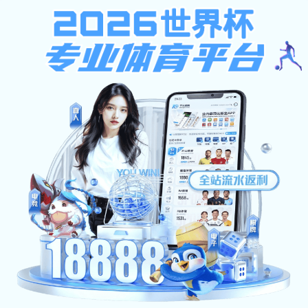
注册入口
mk国际体育
—— 比赛